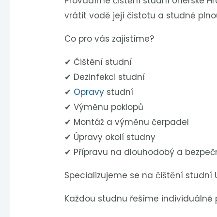
Provádíme čištění studní Uherské H
vrátit vodě její čistotu a studně pln
Co pro vás zajistíme?
✔ Čištění studní
✔ Dezinfekci studní
✔
Opravy
studní
✔ Výměnu poklopů
✔ Montáž a výměnu čerpadel
✔ Úpravy okolí studny
✔ Přípravu na dlouhodobý a bezpeč
Specializujeme se na čištění studní 
Každou studnu řešíme individuálně p