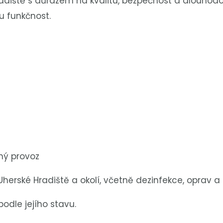
radiště s důrazem na kvalitu, bezpečnost a dlouho
ou funkčnost.
ný provoz
Uherské Hradiště a okolí, včetně dezinfekce, oprav a 
odle jejího stavu.