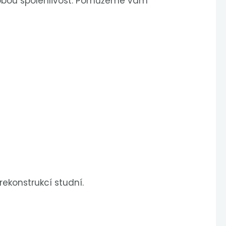
dobou spolehlivost. Pomůžeme vám
rekonstrukcí studní.