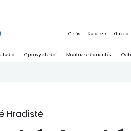
O nás
Recenze
Galerie
 studní
Opravy studní
Montáž a demontáž
Odb
é Hradiště