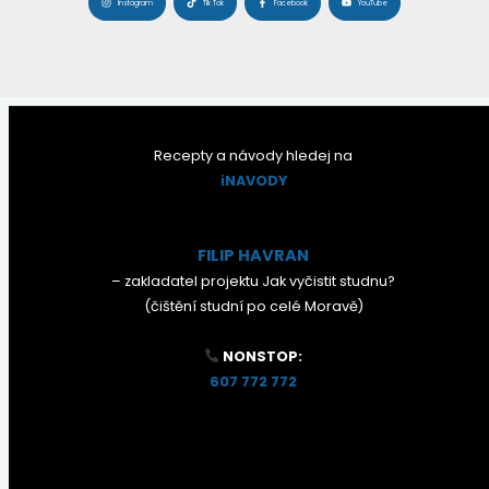
Instagram
Tik Tok
Facebook
YouTube
Recepty a návody hledej na
iNAVODY
FILIP HAVRAN
– zakladatel projektu Jak vyčistit studnu?
(čištění studní po celé Moravě)
NONSTOP:
607 772 772