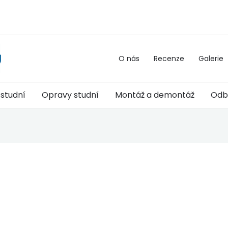
O nás
Recenze
Galerie
 studní
Opravy studní
Montáž a demontáž
Odb