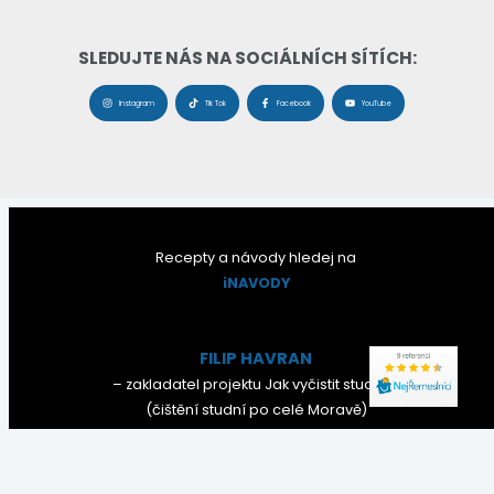
SLEDUJTE NÁS NA SOCIÁLNÍCH SÍTÍCH:
Instagram
Tik Tok
Facebook
YouTube
Recepty a návody hledej na
iNAVODY
FILIP HAVRAN
– zakladatel projektu Jak vyčistit studnu?
(čištění studní po celé Moravě)
NONSTOP:
607 772 772