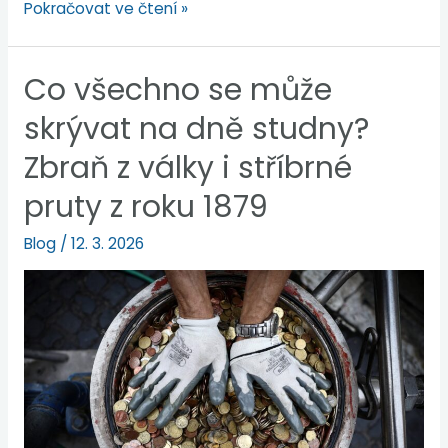
Pokračovat ve čtení »
Co všechno se může
skrývat na dně studny?
Zbraň z války i stříbrné
pruty z roku 1879
Blog
/
12. 3. 2026