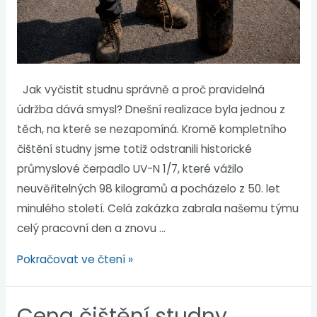
Jak vyčistit studnu správně a proč pravidelná
údržba dává smysl? Dnešní realizace byla jednou z
těch, na které se nezapomíná. Kromě kompletního
čištění studny jsme totiž odstranili historické
průmyslové čerpadlo UV-N 1/7, které vážilo
neuvěřitelných 98 kilogramů a pocházelo z 50. let
minulého století. Celá zakázka zabrala našemu týmu
celý pracovní den a znovu …
Pokračovat ve čtení »
Cena čištění studny