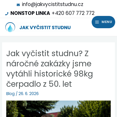
info@jakvycistitstudnu.cz
NONSTOP LINKA
+420 607 772 772
MENU
Jak vyčistit studnu? Z
náročné zakázky jsme
vytáhli historické 98kg
čerpadlo z 50. let
Blog
/
26. 6. 2026