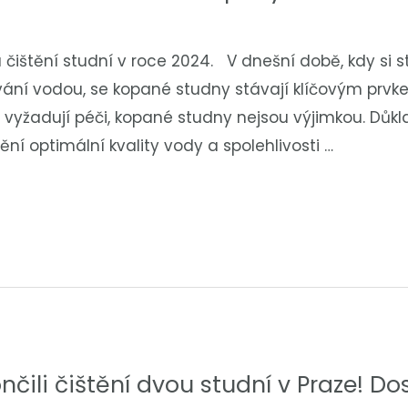
čištění studní v roce 2024. V dnešní době, kdy si s
vání vodou, se kopané studny stávají klíčovým prvkem
y vyžadují péči, kopané studny nejsou výjimkou. Důk
štění optimální kvality vody a spolehlivosti …
ili čištění dvou studní v Praze! Do