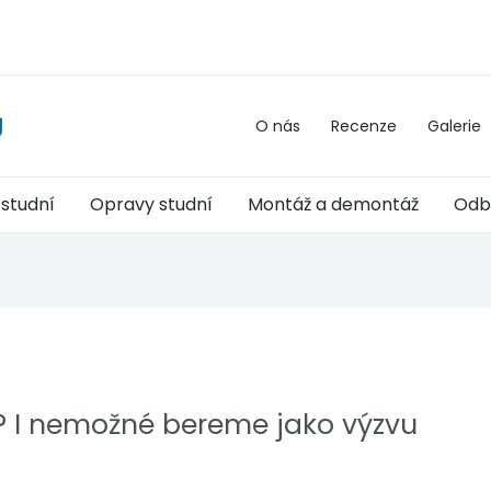
O nás
Recenze
Galerie
 studní
Opravy studní
Montáž a demontáž
Odb
u? I nemožné bereme jako výzvu