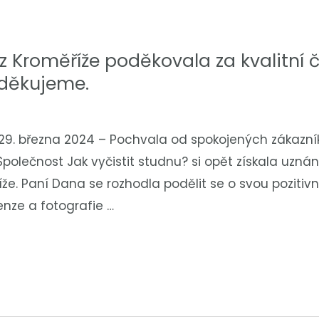
z Kroměříže poděkovala za kvalitní č
e,děkujeme.
 29. března 2024 – Pochvala od spokojených zákazn
Společnost Jak vyčistit studnu? si opět získala uzná
íže. Paní Dana se rozhodla podělit se o svou pozitiv
nze a fotografie …