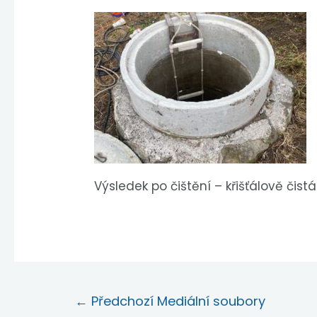
Výsledek po čištění – křišťálově čis
←
Předchozí Mediální soubory