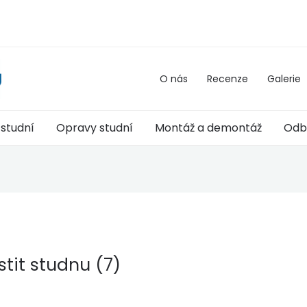
O nás
Recenze
Galerie
 studní
Opravy studní
Montáž a demontáž
Odb
stit studnu (7)